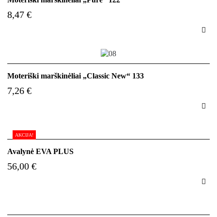
8,47 €

Moteriški marškinėliai „Classic New“ 133
7,26 €

AKCIJA!
Avalynė EVA PLUS
56,00 €
