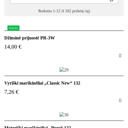
Rodoma 1-12 iš 102 prekės(-ių)
NAUJA
Džinsinė prijuostė PR-3W
14,00 €

Vyriški marškinėliai „Classic New“ 132
7,26 €

Moteriški marškinėliai „Pure“ 122