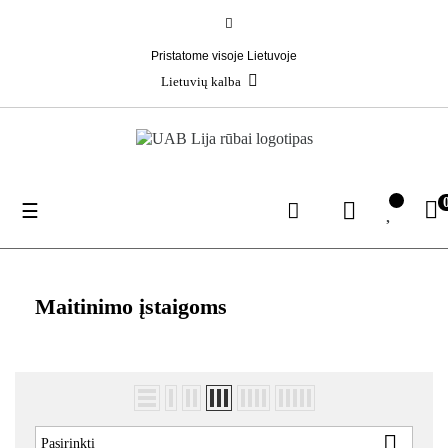
Pristatome visoje Lietuvoje
Lietuvių kalba
Toggle
☰
navigation
Maitinimo įstaigoms

Pasirinkti