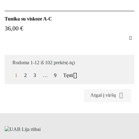
Tunika su viskoze A-C
36,00 €

Rodoma 1-12 iš 102 prekės(-ių)

1
2
3
…
9
Tęsti

Atgal į viršų