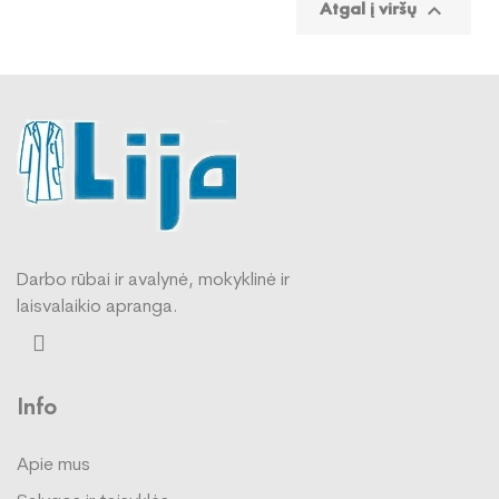
Atgal į viršų

Darbo rūbai ir avalynė, mokyklinė ir
laisvalaikio apranga.
Info
Apie mus