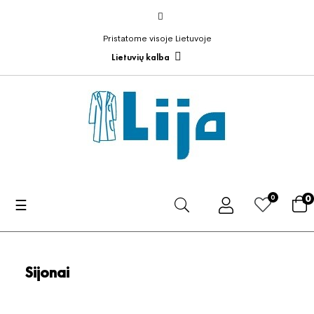
Pristatome visoje Lietuvoje
Lietuvių kalba
0
0
Toggle
☰
navigation
Sijonai