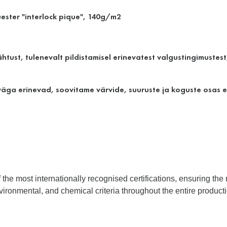
ester "interlock pique", 140g/m2
htust, tulenevalt pildistamisel erinevatest valgustingimustes
ga erinevad, soovitame värvide, suuruste ja koguste osas en
e most internationally recognised certifications, ensuring the r
 environmental, and chemical criteria throughout the entire produc