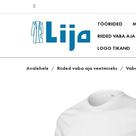
TÖÖRIIDED
M
RIIDED VABA AJA
LOGO TIKAND
Avalehele
Riided vaba aja veetmiseks
Vaba