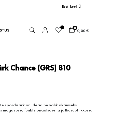
Eesti keel
0
STUS
0,00 €
ärk Chance (GRS) 810
e spordisärk on ideaalne valik aktiivseks
as mugavuse, funktsionaalsuse ja jätkusuutlikkuse.