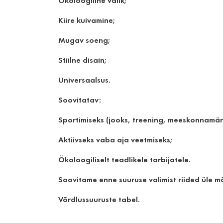
Ökoloogiline valik;
Kiire kuivamine;
Mugav soeng;
Stiilne disain;
Universaalsus.
Soovitatav:
Sportimiseks (jooks, treening, meeskonnamä
Aktiivseks vaba aja veetmiseks;
Ökoloogiliselt teadlikele tarbijatele.
Soovitame enne suuruse valimist riided üle m
Võrdlussuuruste tabel.