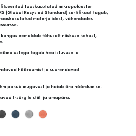
ifitseeritud taaskasutatud mikropolüester
RS (Global Recycled Standard) sertifikaat tagab,
 taaskasutatud materjalidest, vähendades
ssursse.
" kangas eemaldab tõhusalt niiskuse kehast,
e.
ljeõmblustega tagab hea istuvuse ja
ndavad hõõrdumist ja suurendavad
ihm pakub mugavust ja hoiab ära hõõrdumise.
ad t-särgile stiili ja omapära.