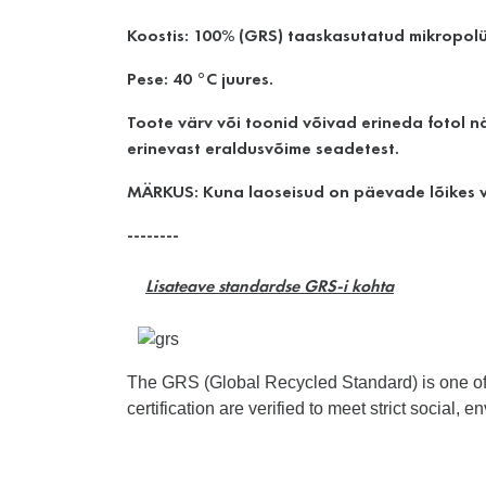
Koostis: 100% (GRS) taaskasutatud mikropolü
Pese: 40 °C juures.
Toote värv või toonid võivad erineda fotol nä
erinevast eraldusvõime seadetest.
MÄRKUS: Kuna laoseisud on päevade lõikes vä
--------
Lisateave standardse GRS-i kohta
The GRS (Global Recycled Standard) is one of th
certification are verified to meet strict social,