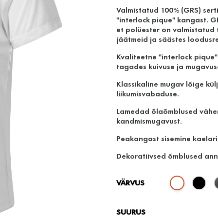
Valmistatud 100% (GRS) sert
"interlock pique" kangast. G
et polüester on valmistatud
jäätmeid ja säästes loodusre
Kvaliteetne "interlock pique
tagades kuivuse ja mugavus
Klassikaline mugav lõige kü
liikumisvabaduse.
Lamedad õlaõmblused vähe
kandmismugavust.
Peakangast sisemine kaelar
Dekoratiivsed õmblused annav
VÄRVUS
SUURUS