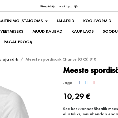
Piegādājam visā Igaunijā
AITINIMO ĮSTAIGOMS
JALATSID
KOOLIVORMID
 VEETMISEKS
MUUD KAUBAD
KAUP LAOS
SOODU
PAGAL PROGĄ
 aja särk
Meeste spordisärk Chance (GRS) 810
Meeste spordis
Jaga
10,29 €
See keskkonnasõbralik meest
elustiiliks, mis ühendab end